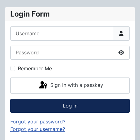
Login Form
Username
Password
Show P
Remember Me
Sign in with a passkey
Log in
Forgot your password?
Forgot your username?